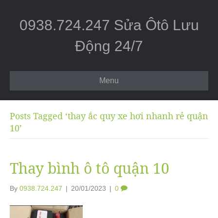
0938.724.247 Sửa Ôtô Lưu
Động 24/7
Menu
Posts Tagged ‘thay ắc quy xe hơi nhanh rẻ quận
10’
Thay bình ô tô quận 10
By
0938.724.247
|
20/01/2023
|
0