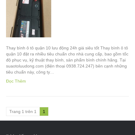
Thay bình ô tô quận 10 lưu động 24h giá siêu tốt Thay bình ô tô
quận 10 đặt ra nhiều tiêu chuẩn cho nhà cung cấp, bao gồm tốc
độ phục vụ, kỹ thuật thay bình, sản phẩm bình chính hãng. Tại
suaotoluudong.com (điện thoại 0938.724.247) bên cạnh những
tiêu chuẩn này, công ty…
Đọc Thêm
Trang 1 trên 1
1