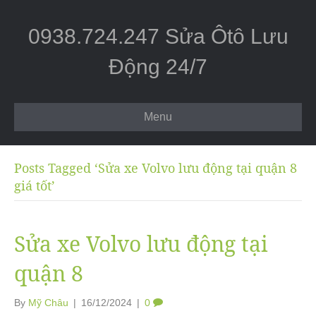
0938.724.247 Sửa Ôtô Lưu
Động 24/7
Menu
Posts Tagged ‘Sửa xe Volvo lưu động tại quận 8
giá tốt’
Sửa xe Volvo lưu động tại
quận 8
By
Mỹ Châu
|
16/12/2024
|
0