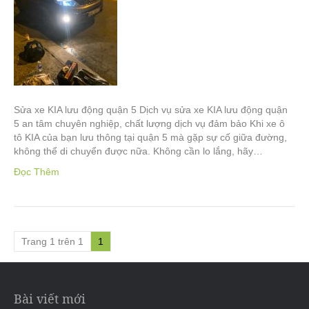
Sửa xe KIA lưu động quận 5 Dịch vụ sửa xe KIA lưu động quận
5 an tâm chuyên nghiệp, chất lượng dịch vụ đảm bảo Khi xe ô
tô KIA của bạn lưu thông tại quận 5 mà gặp sự cố giữa đường,
không thể di chuyển được nữa. Không cần lo lắng, hãy…
Đọc Thêm
Trang 1 trên 1
1
Bài viết mới