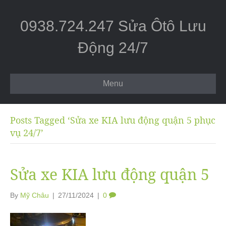
0938.724.247 Sửa Ôtô Lưu
Động 24/7
Menu
Posts Tagged ‘Sửa xe KIA lưu động quận 5 phục
vụ 24/7’
Sửa xe KIA lưu động quận 5
By
Mỹ Châu
|
27/11/2024
|
0