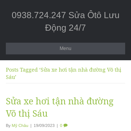
0938.724.247 Sửa Ôtô Lưu
Động 24/7
Menu
Posts Tagged ‘Sửa xe hơi tận nhà đường Võ thị
Sáu’
Sửa xe hơi tận nhà đường
Võ thị Sáu
By
Mỹ Châu
|
19/09/2023
|
0