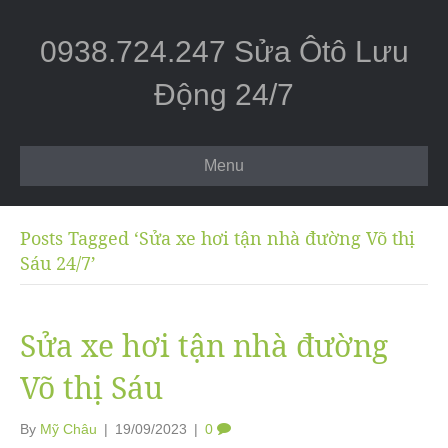
0938.724.247 Sửa Ôtô Lưu
Động 24/7
Menu
Posts Tagged ‘Sửa xe hơi tận nhà đường Võ thị
Sáu 24/7’
Sửa xe hơi tận nhà đường
Võ thị Sáu
By
Mỹ Châu
|
19/09/2023
|
0