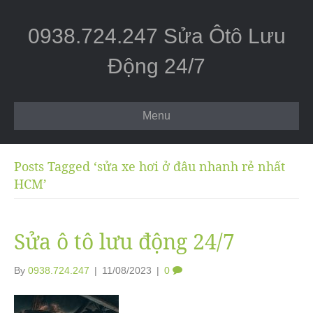
0938.724.247 Sửa Ôtô Lưu
Động 24/7
Menu
Posts Tagged ‘sửa xe hơi ở đâu nhanh rẻ nhất
HCM’
Sửa ô tô lưu động 24/7
By
0938.724.247
|
11/08/2023
|
0