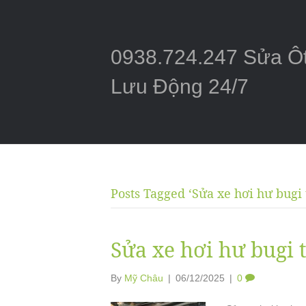
0938.724.247 Sửa Ô
Lưu Động 24/7
Posts Tagged ‘Sửa xe hơi hư bugi 
Sửa xe hơi hư bugi 
By
Mỹ Châu
|
06/12/2025
|
0