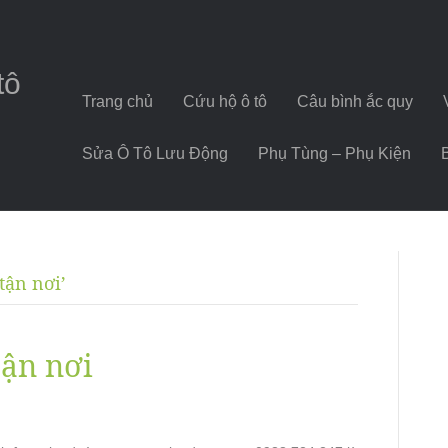
tô
Trang chủ
Cứu hộ ô tô
Câu bình ắc quy
Sửa Ô Tô Lưu Động
Phụ Tùng – Phụ Kiện
tận nơi’
tận nơi