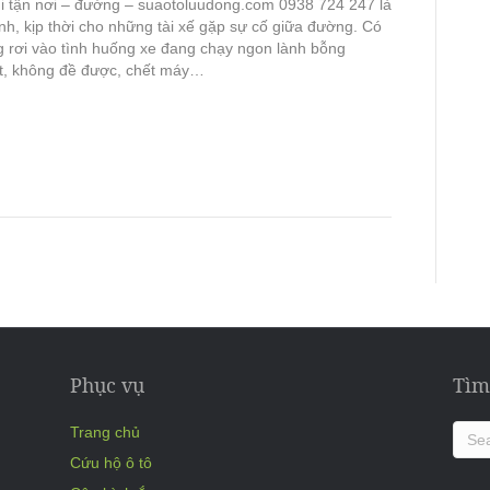
i tận nơi – đường – suaotoluudong.com 0938 724 247 là
nh, kịp thời cho những tài xế gặp sự cố giữa đường. Có
 rơi vào tình huống xe đang chạy ngon lành bỗng
ật, không đề được, chết máy…
Phục vụ
Tìm
Trang chủ
Cứu hộ ô tô