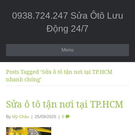
0938.724.247 Sửa Ôtô Lưu
Động 24/7
Menu
Posts Tagged ‘Sửa ô tô tận nơi tại TP.HCM
nhanh chóng’
Sửa ô tô tận nơi tại TP.HCM
By
Mỹ Châu
|
25/09/2025
|
0