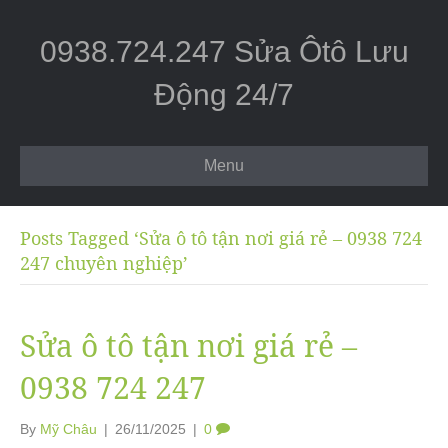
0938.724.247 Sửa Ôtô Lưu
Động 24/7
Menu
Posts Tagged ‘Sửa ô tô tận nơi giá rẻ – 0938 724
247 chuyên nghiệp’
Sửa ô tô tận nơi giá rẻ –
0938 724 247
By
Mỹ Châu
|
26/11/2025
|
0