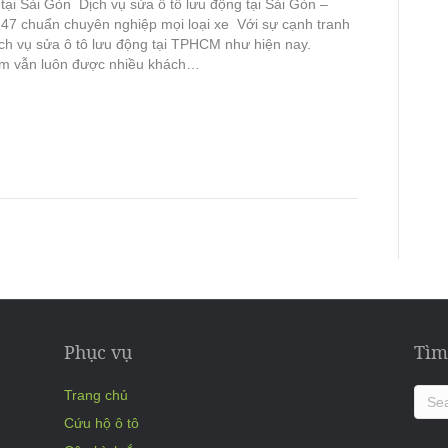
tại Sài Gòn Dịch vụ sửa ô tô lưu động tại Sài Gòn –
247 chuẩn chuyên nghiệp mọi loại xe Với sự cạnh tranh
ịch vụ sửa ô tô lưu động tại TPHCM như hiện nay.
m vẫn luôn được nhiều khách…
Phục vụ
Tìm
Trang chủ
Cứu hộ ô tô