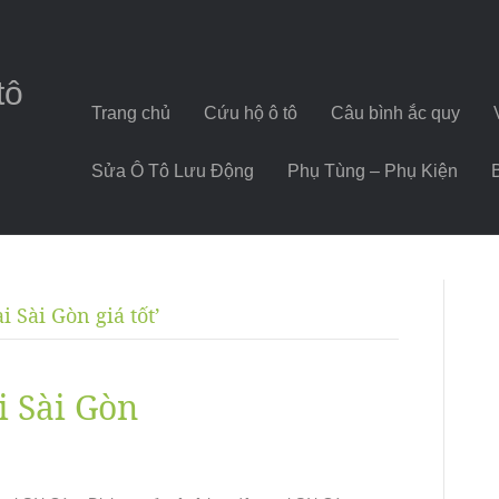
tô
Trang chủ
Cứu hộ ô tô
Câu bình ắc quy
Sửa Ô Tô Lưu Động
Phụ Tùng – Phụ Kiện
i Sài Gòn giá tốt’
i Sài Gòn