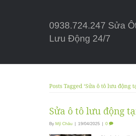
0938.724.247 Sửa Ô
Lưu Động 24/7
Posts Tagged ‘Sửa ô tô lưu động tạ
Sửa ô tô lưu động tạ
By
Mỹ Châu
|
19/04/2025
|
0