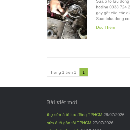
Sửa ô tô lưu động 
hotline 0938 724 
gay gắt của các d
Suaotoluudong.co
Đọc Thêm
Trang 1 trên 1
1
Bài viết mới
thợ sửa ô tô lưu động TPHCM
29/07/2026
sửa ô tô gần tôi TPHCM
27/07/2026