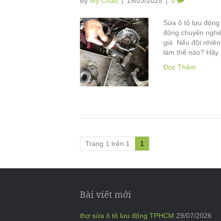
By
Mỹ Châu
|
19/03/2025
|
0
Sửa ô tô lưu động
động chuyên nghi
giá Nếu đột nhiên
làm thế nào? Hãy
Đọc Thêm
Trang 1 trên 1
1
Bài viết mới
thợ sửa ô tô lưu động TPHCM
29/07/2026