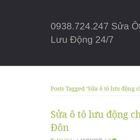
0938.724.247 Sửa Ô
Lưu Động 24/7
Posts Tagged ‘Sửa ô tô lưu động 
Sửa ô tô lưu động c
Đôn