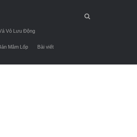
Vá Vỏ Lưu Động
Bán Mâm Lốp
Bài viết