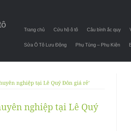
tô
Trang chủ
Cứu hộ ô tô
Câu bình ắc quy
Sửa Ô Tô Lưu Động
Phụ Tùng – Phụ Kiện
chuyên nghiệp tại Lê Quý Đôn giá rẻ’
huyên nghiệp tại Lê Quý