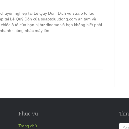
 chuyên nghiệp tại Lê Quý Đôn Dịch vụ sửa ô tô lưu
ệp tại Lê Quý Đôn của suaotoluudong.com an tâm về
 chiếc ô tô của bạn bị hư dinamo và bạn không biết phải
 nhanh chóng nhấc máy lên…
Phục vụ
Tìm
Trang chủ