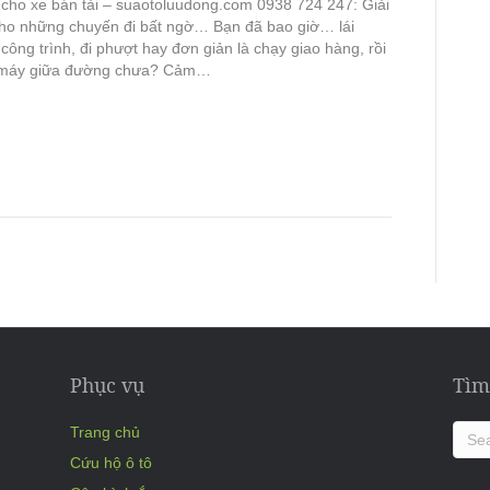
 cho xe bán tải – suaotoluudong.com 0938 724 247: Giải
ho những chuyến đi bất ngờ… Bạn đã bao giờ… lái
 công trình, đi phượt hay đơn giản là chạy giao hàng, rồi
t máy giữa đường chưa? Cảm…
Phục vụ
Tìm
Trang chủ
Cứu hộ ô tô