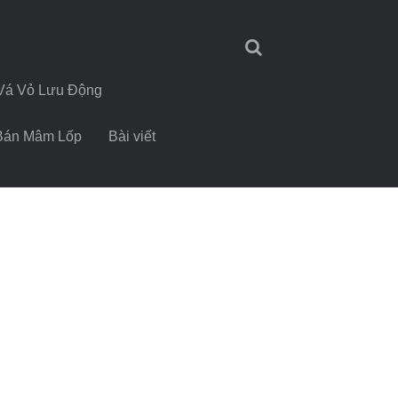
Vá Vỏ Lưu Động
Bán Mâm Lốp
Bài viết