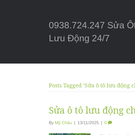
0938.724.247 Sửa Ô
Lưu Động 24/7
Posts Tagged ‘Sửa ô tô lưu động ch
Sửa ô tô lưu động ch
By
Mỹ Châu
|
13/11/2025
|
0