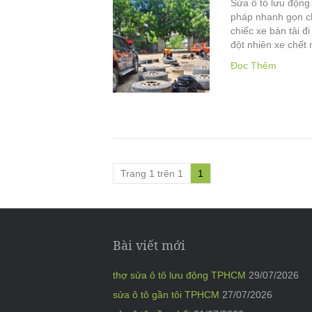
Sửa ô tô lưu động
pháp nhanh gọn c
chiếc xe bán tải đi
đột nhiên xe chế
Đọc Thêm
Trang 1 trên 1
1
Bài viết mới
thợ sửa ô tô lưu động TPHCM
29/07/2026
sửa ô tô gần tôi TPHCM
27/07/2026