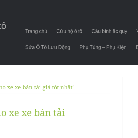
tô
Trang chủ
Cứu hộ ô tô
Câu bình ắc quy
Sửa Ô Tô Lưu Động
Phụ Tùng – Phụ Kiện
o xe xe bán tải giá tốt nhất’
o xe xe bán tải