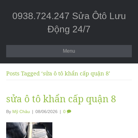
0938.724.247 Sửa Ôtô Lưu
Động 24/7
Menu
Posts Tagged ‘sửa ô tô khẩn cấp quận 8’
sửa ô tô khẩn cấp quận 8
By
Mỹ Châu
|
08/06/2026
|
0