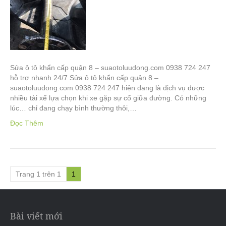
Sửa ô tô khẩn cấp quận 8 – suaotoluudong.com 0938 724 247
hỗ trợ nhanh 24/7 Sửa ô tô khẩn cấp quận 8 –
suaotoluudong.com 0938 724 247 hiện đang là dịch vụ được
nhiều tài xế lựa chọn khi xe gặp sự cố giữa đường. Có những
lúc… chỉ đang chạy bình thường thôi,…
Đọc Thêm
Trang 1 trên 1
1
Bài viết mới