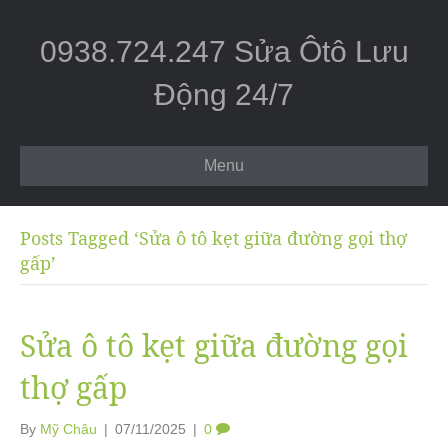
0938.724.247 Sửa Ôtô Lưu
Động 24/7
Menu
Posts Tagged ‘Sửa ô tô kẹt giữa đường gọi thợ
gấp’
Sửa ô tô kẹt giữa đường gọi
thợ gấp
By
Mỹ Châu
|
07/11/2025
|
0