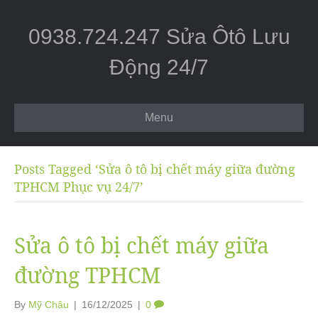
0938.724.247 Sửa Ôtô Lưu
Động 24/7
Menu
Posts Tagged ‘Sửa ô tô bị chết máy giữa đường
TPHCM Phục vụ 24/7’
Sửa ô tô bị chết máy giữa
đường TPHCM
By
Mỹ Châu
|
16/12/2025
|
0