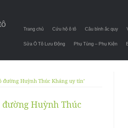
tô
Trang chủ
Cứu hộ ô tô
Câu bình ắc quy
Sửa Ô Tô Lưu Động
Phụ Tùng – Phụ Kiện
 tô đường Huỳnh Thúc Kháng uy tín’
tô đường Huỳnh Thúc