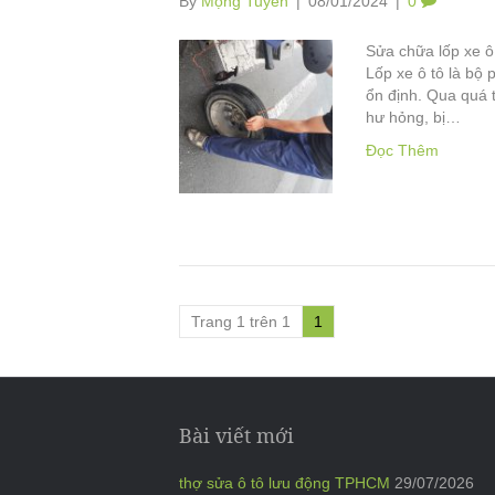
By
Mộng Tuyền
|
08/01/2024
|
0
Sửa chữa lốp xe ô
Lốp xe ô tô là bộ
ổn định. Qua quá t
hư hỏng, bị…
Đọc Thêm
Trang 1 trên 1
1
Bài viết mới
thợ sửa ô tô lưu động TPHCM
29/07/2026