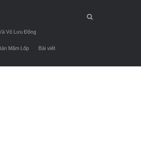
Vá Vỏ Lưu Động
Bán Mâm Lốp
Bài viết