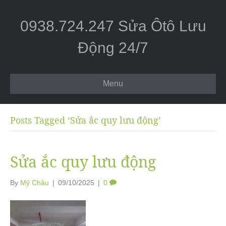
0938.724.247 Sửa Ôtô Lưu
Động 24/7
Menu
Posts Tagged ‘Sửa ắc quy lưu động’
Sửa ắc quy lưu động
By
Mỹ Châu
|
09/10/2025
|
0