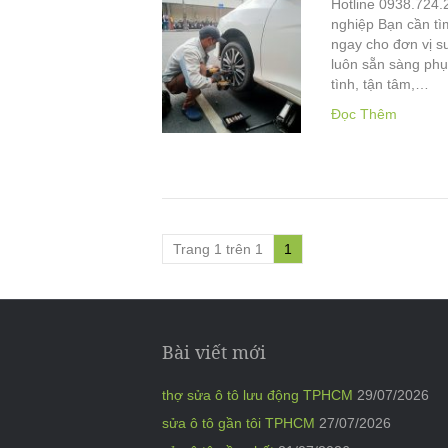
Hotline 0938.724.
nghiệp Bạn cần tì
ngay cho đơn vị s
luôn sẵn sàng phụ
tình, tận tâm,…
Đọc Thêm
Trang 1 trên 1
1
Bài viết mới
thợ sửa ô tô lưu động TPHCM
29/07/2026
sửa ô tô gần tôi TPHCM
27/07/2026