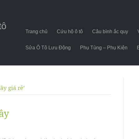
tô
Trang chủ
Cứu hộ ô tô
Câu bình ắc quy
Sửa Ô Tô Lưu Động
Phụ Tùng – Phụ Kiện
ây giá rẻ’
đây