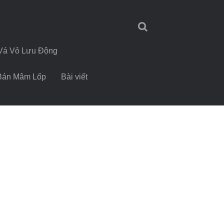
Vá Vỏ Lưu Động
Bán Mâm Lốp
Bài viết