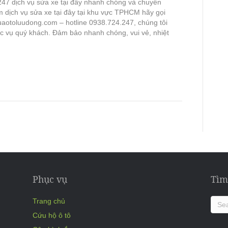
247 dịch vụ sửa xe tại đây nhanh chóng và chuyên
m dịch vụ sửa xe tại đây tại khu vực TPHCM hãy gọi
uaotoluudong.com – hotline 0938.724.247, chúng tôi
c vụ quý khách. Đảm bảo nhanh chóng, vui vẻ, nhiệt
Phục vụ
Tìm
Trang chủ
Cứu hộ ô tô