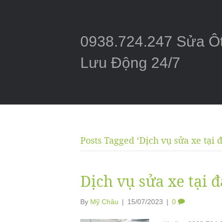
0938.724.247 Sửa Ô
Lưu Động 24/7
Posts Tagged ‘Dịch vụ sửa xe tại đ
Dịch vụ sửa xe tại 
By
Mỹ Châu
|
15/07/2023
|
0