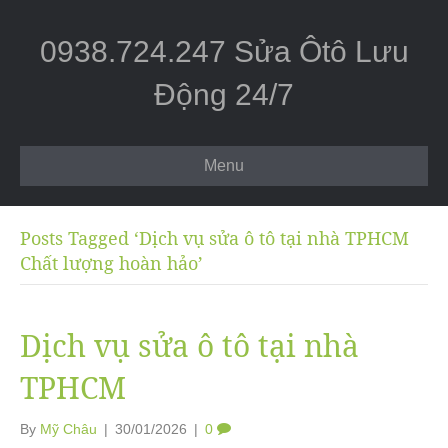
0938.724.247 Sửa Ôtô Lưu
Động 24/7
Menu
Posts Tagged ‘Dịch vụ sửa ô tô tại nhà TPHCM
Chất lượng hoàn hảo’
Dịch vụ sửa ô tô tại nhà
TPHCM
By
Mỹ Châu
|
30/01/2026
|
0