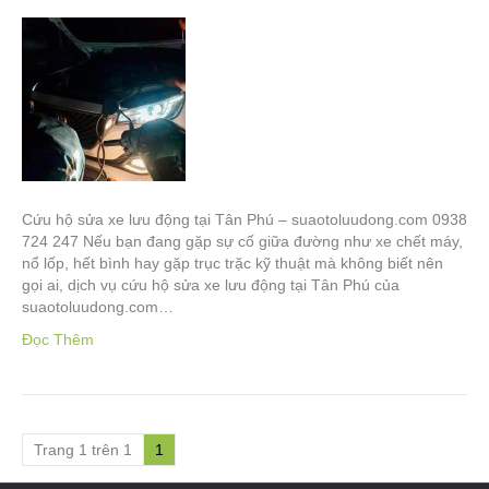
Cứu hộ sửa xe lưu động tại Tân Phú – suaotoluudong.com 0938
724 247 Nếu bạn đang gặp sự cố giữa đường như xe chết máy,
nổ lốp, hết bình hay gặp trục trặc kỹ thuật mà không biết nên
gọi ai, dịch vụ cứu hộ sửa xe lưu động tại Tân Phú của
suaotoluudong.com…
Đọc Thêm
Trang 1 trên 1
1