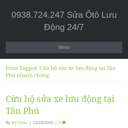
0938.724.247 Sửa Ôtô Lưu
Động 24/7
Menu
Posts Tagged ‘Cứu hộ sửa xe lưu động tại Tân
Phú nhanh chóng’
Cứu hộ sửa xe lưu động tại
Tân Phú
By
Mỹ Châu
|
13/10/2025
|
0