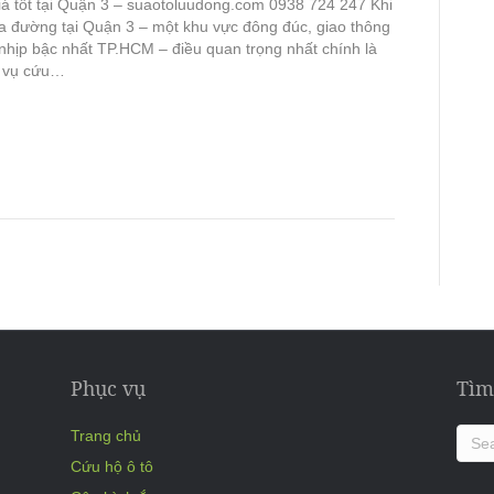
iá tốt tại Quận 3 – suaotoluudong.com 0938 724 247 Khi
ữa đường tại Quận 3 – một khu vực đông đúc, giao thông
nhịp bậc nhất TP.HCM – điều quan trọng nhất chính là
h vụ cứu…
Phục vụ
Tìm
Trang chủ
Cứu hộ ô tô