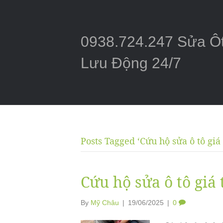
0938.724.247 Sửa Ô
Lưu Động 24/7
Posts Tagged ‘Cứu hộ sửa ô tô giá 
Cứu hộ sửa ô tô giá 
By
Mỹ Châu
|
19/06/2025
|
0