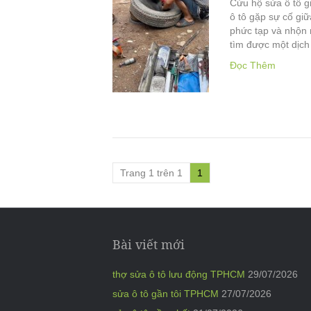
Cứu hộ sửa ô tô g
ô tô gặp sự cố gi
phức tạp và nhộn 
tìm được một dịc
Đọc Thêm
Trang 1 trên 1
1
Bài viết mới
thợ sửa ô tô lưu động TPHCM
29/07/2026
sửa ô tô gần tôi TPHCM
27/07/2026