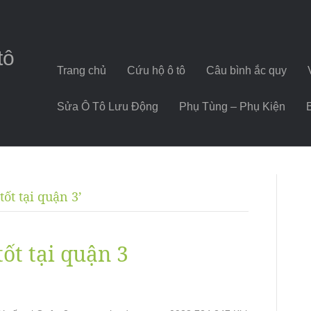
tô
Trang chủ
Cứu hộ ô tô
Câu bình ắc quy
Sửa Ô Tô Lưu Động
Phụ Tùng – Phụ Kiện
tốt tại quận 3’
tốt tại quận 3