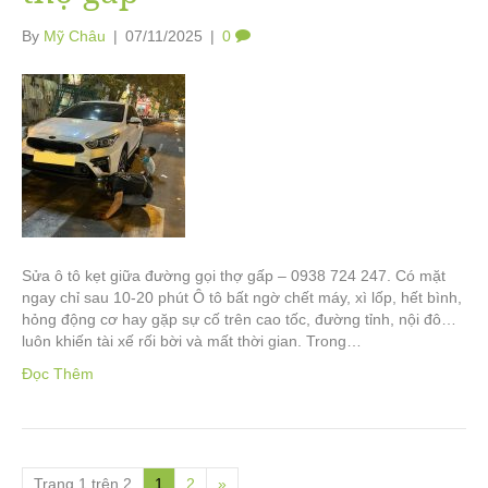
By
Mỹ Châu
|
07/11/2025
|
0
Sửa ô tô kẹt giữa đường gọi thợ gấp – 0938 724 247. Có mặt
ngay chỉ sau 10-20 phút Ô tô bất ngờ chết máy, xì lốp, hết bình,
hỏng động cơ hay gặp sự cố trên cao tốc, đường tỉnh, nội đô…
luôn khiến tài xế rối bời và mất thời gian. Trong…
Đọc Thêm
Trang 1 trên 2
1
2
»