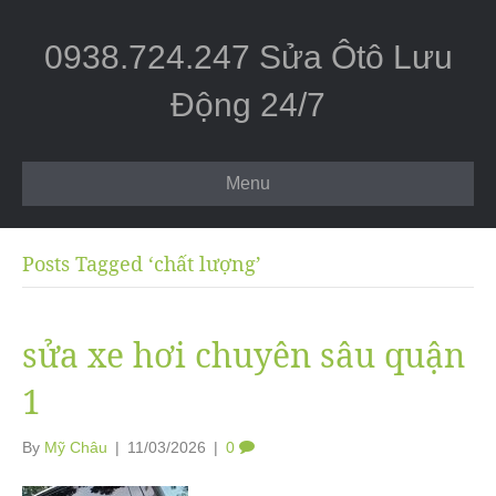
0938.724.247 Sửa Ôtô Lưu
Động 24/7
Menu
Posts Tagged ‘chất lượng’
sửa xe hơi chuyên sâu quận
1
By
Mỹ Châu
|
11/03/2026
|
0