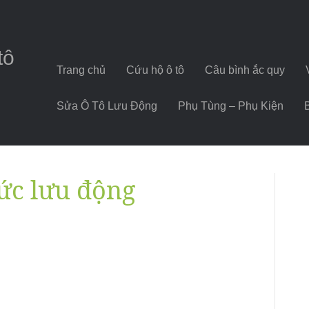
tô
Trang chủ
Cứu hộ ô tô
Câu bình ắc quy
Sửa Ô Tô Lưu Động
Phụ Tùng – Phụ Kiện
ức lưu động