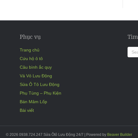
Phục vụ
Tìm
Trang chủ
Cứu hộ ô tô
Câu bình ắc quy
Vá Vỏ Lưu Động
Sửa Ô Tô Lưu Động
Phụ Tùng – Phụ Kiện
Bán Mâm Lốp
Bài viết
© 2026 0938.724.247 Sửa Ôtô Lưu Động 24/7
|
Powered by
Beaver Builder