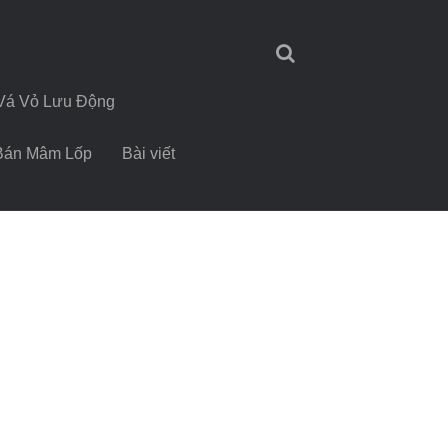
Vá Vỏ Lưu Động
Bán Mâm Lốp
Bài viết