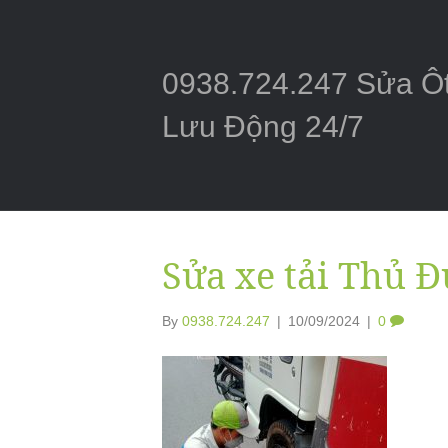
0938.724.247 Sửa Ô
Lưu Động 24/7
Sửa xe tải Thủ Đ
By
0938.724.247
|
10/09/2024
|
0